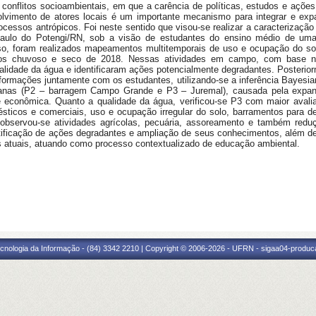
 conflitos socioambientais, em que a carência de políticas, estudos e ações
lvimento de atores locais é um importante mecanismo para integrar e exp
cessos antrópicos. Foi neste sentido que visou-se realizar a caracterização
Paulo do Potengi/RN, sob a visão de estudantes do ensino médio de uma 
o, foram realizados mapeamentos multitemporais de uso e ocupação do so
dos chuvoso e seco de 2018. Nessas atividades em campo, com base n
ualidade da água e identificaram ações potencialmente degradantes. Poster
informações juntamente com os estudantes, utilizando-se a inferência Bayesi
urbanas (P2 – barragem Campo Grande e P3 – Juremal), causada pela expa
e econômica. Quanto a qualidade da água, verificou-se P3 com maior avali
ticos e comerciais, uso e ocupação irregular do solo, barramentos para 
, observou-se atividades agrícolas, pecuária, assoreamento e também red
ntificação de ações degradantes e ampliação de seus conhecimentos, além de 
s atuais, atuando como processo contextualizado de educação ambiental.
cnologia da Informação - (84) 3342 2210 | Copyright © 2006-2026 - UFRN - sigaa04-produca