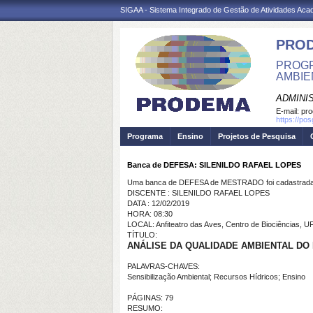
SIGAA - Sistema Integrado de Gestão de Atividades Ac
PRO
PROGR
AMBIE
ADMINI
E-mail:
pr
https://po
Programa
Ensino
Projetos de Pesquisa
Banca de DEFESA: SILENILDO RAFAEL LOPES
Uma banca de DEFESA de MESTRADO foi cadastrada 
DISCENTE : SILENILDO RAFAEL LOPES
DATA : 12/02/2019
HORA: 08:30
LOCAL: Anfiteatro das Aves, Centro de Biociências, 
TÍTULO:
ANÁLISE DA QUALIDADE AMBIENTAL DO
PALAVRAS-CHAVES:
Sensibilização Ambiental; Recursos Hídricos;
Ensino
PÁGINAS: 79
RESUMO: