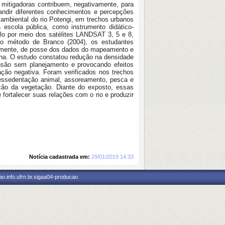
 mitigadoras contribuem, negativamente, para
andir diferentes conhecimentos e percepções
 ambiental do rio Potengi, em trechos urbanos
escola pública, como instrumento didático-
lo por meio dos satélites LANDSAT 3, 5 e 8,
o método de Branco (2004), os estudantes
iormente, de posse dos dados do mapeamento e
ana. O estudo constatou redução na densidade
nsão sem planejamento e provocando efeitos
ação negativa. Foram verificados nos trechos
dessedentação animal, assoreamento, pesca e
ução da vegetação. Diante do exposto, essas
fortalecer suas relações com o rio e produzir
Notícia cadastrada em:
29/01/2019 14:33
o.info.ufrn.br.sigaa04-producao