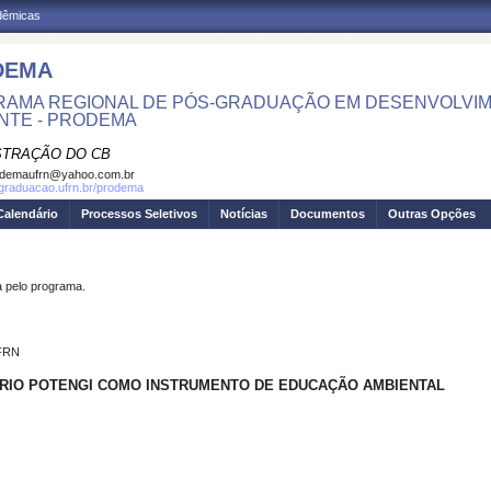
adêmicas
DEMA
AMA REGIONAL DE PÓS-GRADUAÇÃO EM DESENVOLVIM
NTE - PRODEMA
STRAÇÃO DO CB
odemaufrn@yahoo.com.br
sgraduacao.ufrn.br/prodema
Calendário
Processos Seletivos
Notícias
Documentos
Outras Opções
pelo programa.
UFRN
 RIO POTENGI COMO INSTRUMENTO DE EDUCAÇÃO AMBIENTAL