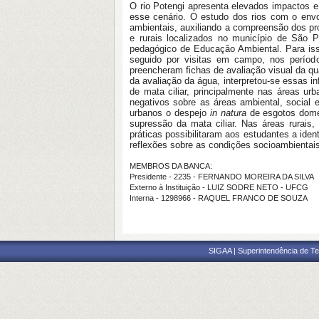
O rio Potengi apresenta elevados impactos e
esse cenário. O estudo dos rios com o envo
ambientais, auxiliando a compreensão dos pro
e rurais localizados no município de São 
pedagógico de Educação Ambiental. Para iss
seguido por visitas em campo, nos perío
preencheram fichas de avaliação visual da q
da avaliação da água, interpretou-se essas 
de mata ciliar, principalmente nas áreas 
negativos sobre as áreas ambiental, social 
urbanos o despejo
in natura
de esgotos domés
supressão da mata ciliar. Nas áreas rurais
práticas possibilitaram aos estudantes a ide
reflexões sobre as condições socioambientai
MEMBROS DA BANCA:
Presidente - 2235 - FERNANDO MOREIRA DA SILVA
Externo à Instituição - LUIZ SODRE NETO - UFCG
Interna - 1298966 - RAQUEL FRANCO DE SOUZA
SIGAA | Superintendência de Te