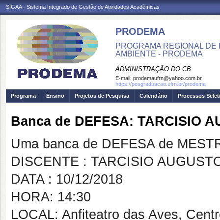
SIGAA - Sistema Integrado de Gestão de Atividades Acadêmicas
PRODEMA
PROGRAMA REGIONAL DE 
AMBIENTE - PRODEMA
ADMINISTRAÇÃO DO CB
E-mail:
prodemaufrn@yahoo.com.br
https://posgraduacao.ufrn.br/prodema
Programa
Ensino
Projetos de Pesquisa
Calendário
Processos Selet
Banca de DEFESA: TARCISIO
Uma banca de DEFESA de MESTRAD
DISCENTE : TARCISIO AUGUST
DATA : 10/12/2018
HORA: 14:30
LOCAL: Anfiteatro das Aves, Cent