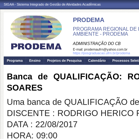
SIGAA - Sistema Integrado de Gestão de Atividades Acadêmicas
PRODEMA
PROGRAMA REGIONAL DE 
AMBIENTE - PRODEMA
ADMINISTRAÇÃO DO CB
E-mail:
prodemaufrn@yahoo.com.br
https://posgraduacao.ufrn.br/prodema
Programa
Ensino
Projetos de Pesquisa
Calendário
Processos Selet
Banca de QUALIFICAÇÃO: 
SOARES
Uma banca de QUALIFICAÇÃO de 
DISCENTE : RODRIGO HERICO
DATA : 22/08/2017
HORA: 09:00