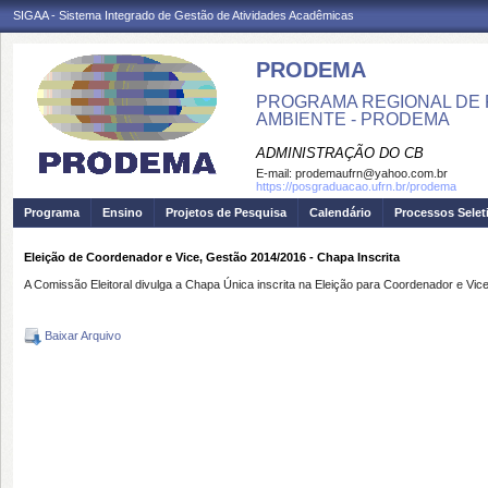
SIGAA - Sistema Integrado de Gestão de Atividades Acadêmicas
PRODEMA
PROGRAMA REGIONAL DE 
AMBIENTE - PRODEMA
ADMINISTRAÇÃO DO CB
E-mail:
prodemaufrn@yahoo.com.br
https://posgraduacao.ufrn.br/prodema
Programa
Ensino
Projetos de Pesquisa
Calendário
Processos Selet
Eleição de Coordenador e Vice, Gestão 2014/2016 - Chapa Inscrita
A Comissão Eleitoral divulga a Chapa Única inscrita na Eleição para Coordenador 
Baixar Arquivo