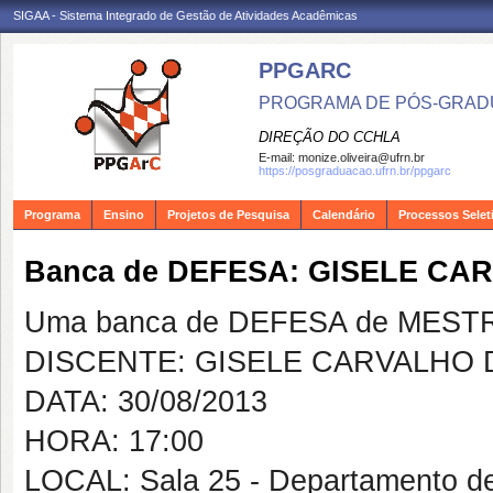
SIGAA - Sistema Integrado de Gestão de Atividades Acadêmicas
PPGARC
PROGRAMA DE PÓS-GRAD
DIREÇÃO DO CCHLA
E-mail:
monize.oliveira@ufrn.br
https://posgraduacao.ufrn.br/ppgarc
Programa
Ensino
Projetos de Pesquisa
Calendário
Processos Selet
Banca de DEFESA: GISELE CA
Uma banca de DEFESA de MESTRAD
DISCENTE: GISELE CARVALHO D
DATA: 30/08/2013
HORA: 17:00
LOCAL: Sala 25 - Departamento d