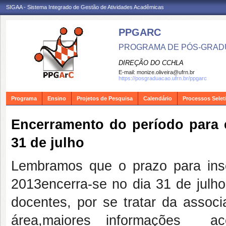
SIGAA - Sistema Integrado de Gestão de Atividades Acadêmicas
PPGARC
PROGRAMA DE PÓS-GRAD
DIREÇÃO DO CCHLA
E-mail:
monize.oliveira@ufrn.br
https://posgraduacao.ufrn.br/ppgarc
Programa
Ensino
Projetos de Pesquisa
Calendário
Processos Selet
Encerramento do período para
31 de julho
Lembramos que o prazo para insc
2013encerra-se no dia 31 de julh
docentes, por se tratar da associ
área,maiores informações a