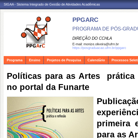
SIGAA - Sistema Integrado de Gestão de Atividades Acadêmicas
PPGARC
PROGRAMA DE PÓS-GRAD
DIREÇÃO DO CCHLA
E-mail:
monize.oliveira@ufrn.br
https://posgraduacao.ufrn.br/ppgarc
Programa
Ensino
Projetos de Pesquisa
Calendário
Processos Selet
Políticas para as Artes  prátic
no portal da Funarte
Publicaçã
experiên
primeira 
para as Ar