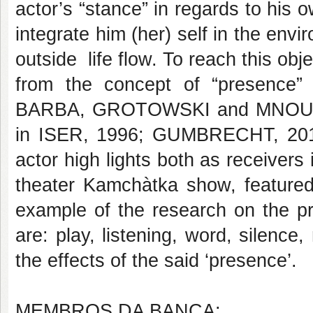
actor’s “stance” in regards to his o
integrate him (her) self in the envi
outside life flow. To reach this obj
from the concept of “presence”
BARBA, GROTOWSKI and MNOUCHKI
in ISER, 1996; GUMBRECHT, 2010
actor high lights both as receivers 
theater Kamchàtka show, featur
example of the research on the pr
are: play, listening, word, silenc
the effects of the said ‘presence’.
MEMBROS DA BANCA: