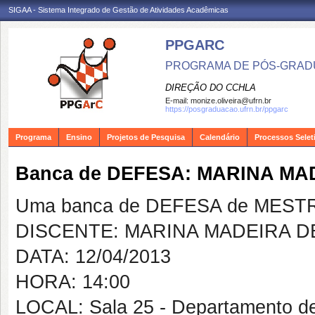
SIGAA - Sistema Integrado de Gestão de Atividades Acadêmicas
PPGARC
PROGRAMA DE PÓS-GRAD
DIREÇÃO DO CCHLA
E-mail:
monize.oliveira@ufrn.br
https://posgraduacao.ufrn.br/ppgarc
Programa
Ensino
Projetos de Pesquisa
Calendário
Processos Selet
Banca de DEFESA: MARINA MA
Uma banca de DEFESA de MESTRAD
DISCENTE: MARINA MADEIRA D
DATA: 12/04/2013
HORA: 14:00
LOCAL: Sala 25 - Departamento d