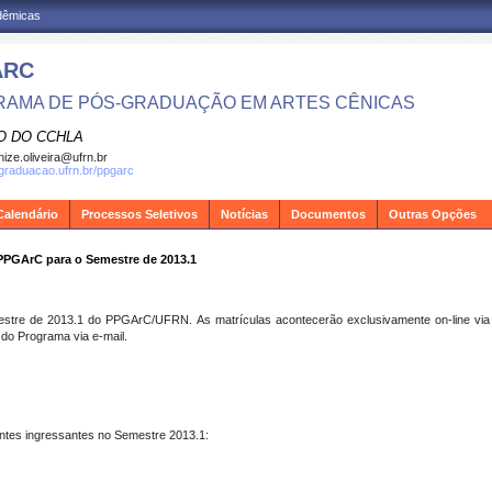
adêmicas
ARC
AMA DE PÓS-GRADUAÇÃO EM ARTES CÊNICAS
O DO CCHLA
ize.oliveira@ufrn.br
sgraduacao.ufrn.br/ppgarc
Calendário
Processos Seletivos
Notícias
Documentos
Outras Opções
 PPGArC para o Semestre de 2013.1
mestre de 2013.1 do PPGArC/UFRN. As matrículas acontecerão exclusivamente on-line vi
 do Programa via e-mail.
ntes ingressantes no Semestre 2013.1: