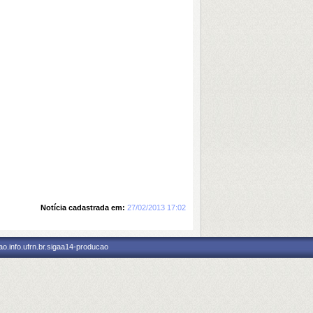
Notícia cadastrada em:
27/02/2013 17:02
o.info.ufrn.br.sigaa14-producao