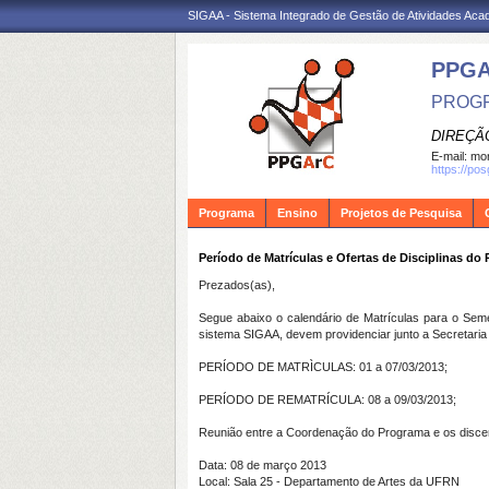
SIGAA - Sistema Integrado de Gestão de Atividades Ac
PPG
PROGR
DIREÇÃ
E-mail:
mon
https://po
Programa
Ensino
Projetos de Pesquisa
Período de Matrículas e Ofertas de Disciplinas do
Prezados(as),
Segue abaixo o calendário de Matrículas para o Se
sistema SIGAA, devem providenciar junto a Secretaria
PERÍODO DE MATRÌCULAS: 01 a 07/03/2013;
PERÍODO DE REMATRÍCULA: 08 a 09/03/2013;
Reunião entre a Coordenação do Programa e os disce
Data: 08 de março 2013
Local: Sala 25 - Departamento de Artes da UFRN