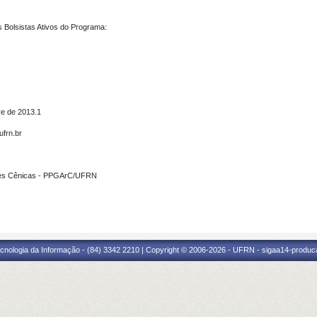
Bolsistas Ativos do Programa:
re de 2013.1
frn.br
tes Cênicas - PPGArC/UFRN
cnologia da Informação - (84) 3342 2210 | Copyright © 2006-2026 - UFRN - sigaa14-produca