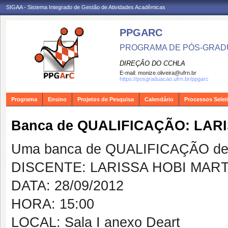
SIGAA - Sistema Integrado de Gestão de Atividades Acadêmicas
PPGARC
PROGRAMA DE PÓS-GRAD
DIREÇÃO DO CCHLA
E-mail:
monize.oliveira@ufrn.br
https://posgraduacao.ufrn.br/ppgarc
Programa
Ensino
Projetos de Pesquisa
Calendário
Processos Selet
Banca de QUALIFICAÇÃO: LAR
Uma banca de QUALIFICAÇÃO de 
DISCENTE: LARISSA HOBI MAR
DATA: 28/09/2012
HORA: 15:00
LOCAL: Sala I anexo Deart