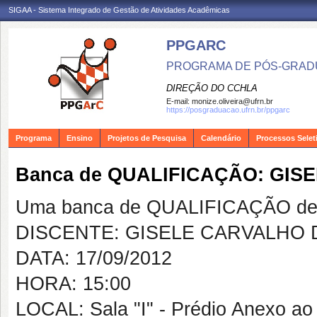
SIGAA - Sistema Integrado de Gestão de Atividades Acadêmicas
PPGARC
PROGRAMA DE PÓS-GRAD
DIREÇÃO DO CCHLA
E-mail:
monize.oliveira@ufrn.br
https://posgraduacao.ufrn.br/ppgarc
Programa
Ensino
Projetos de Pesquisa
Calendário
Processos Selet
Banca de QUALIFICAÇÃO: GIS
Uma banca de QUALIFICAÇÃO de 
DISCENTE: GISELE CARVALHO D
DATA: 17/09/2012
HORA: 15:00
LOCAL: Sala "I" - Prédio Anexo a