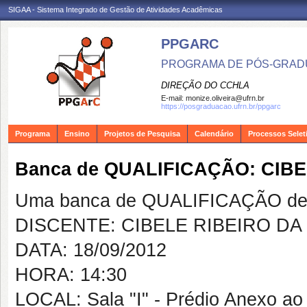
SIGAA - Sistema Integrado de Gestão de Atividades Acadêmicas
PPGARC
PROGRAMA DE PÓS-GRAD
DIREÇÃO DO CCHLA
E-mail:
monize.oliveira@ufrn.br
https://posgraduacao.ufrn.br/ppgarc
Programa
Ensino
Projetos de Pesquisa
Calendário
Processos Selet
Banca de QUALIFICAÇÃO: CIBE
Uma banca de QUALIFICAÇÃO de 
DISCENTE: CIBELE RIBEIRO DA 
DATA: 18/09/2012
HORA: 14:30
LOCAL: Sala "I" - Prédio Anexo a