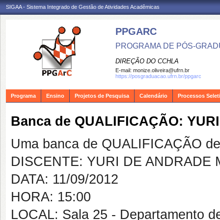
SIGAA - Sistema Integrado de Gestão de Atividades Acadêmicas
PPGARC
PROGRAMA DE PÓS-GRAD
DIREÇÃO DO CCHLA
E-mail:
monize.oliveira@ufrn.br
https://posgraduacao.ufrn.br/ppgarc
Programa
Ensino
Projetos de Pesquisa
Calendário
Processos Selet
Banca de QUALIFICAÇÃO: YU
Uma banca de QUALIFICAÇÃO de 
DISCENTE: YURI DE ANDRADE
DATA: 11/09/2012
HORA: 15:00
LOCAL: Sala 25 - Departamento d