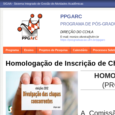
SIGAA - Sistema Integrado de Gestão de Atividades Acadêmicas
PPGARC
PROGRAMA DE PÓS-GRAD
DIREÇÃO DO CCHLA
E-mail:
monize.oliveira@ufrn.br
https://posgraduacao.ufrn.br/ppgarc
Programa
Ensino
Projetos de Pesquisa
Calendário
Processos Selet
HOMO
(PR
A Comissã