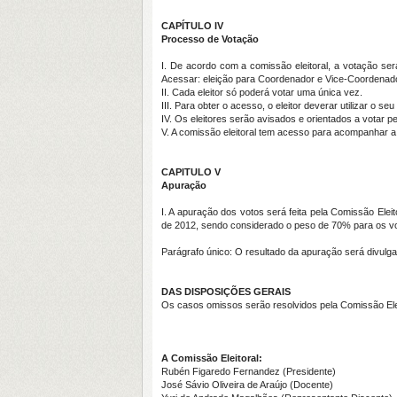
CAPÍTULO IV
Processo de Votação
I. De acordo com a comissão eleitoral, a votação ser
Acessar: eleição para Coordenador e Vice-Coordena
II. Cada eleitor só poderá votar uma única vez.
III. Para obter o acesso, o eleitor deverar utilizar o 
IV. Os eleitores serão avisados e orientados a votar 
V. A comissão eleitoral tem acesso para acompanhar a 
CAPITULO V
Apuração
I. A apuração dos votos será feita pela Comissão Ele
de 2012, sendo considerado o peso de 70% para os vo
Parágrafo único: O resultado da apuração será divulg
DAS DISPOSIÇÕES GERAIS
Os casos omissos serão resolvidos pela Comissão Elei
A Comissão Eleitoral:
Rubén Figaredo Fernandez (Presidente)
José Sávio Oliveira de Araújo (Docente)