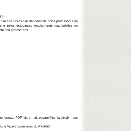
64:
ensu são eleitos simultaneamente pelos professores do
e pelos estudantes regularmente matriculados no
oto dos professores.
m formato PDF, via e-mail:
ppgarc@cchla.ufrn.br
, aos
ador e Vice-Coordenador do PPGArC;