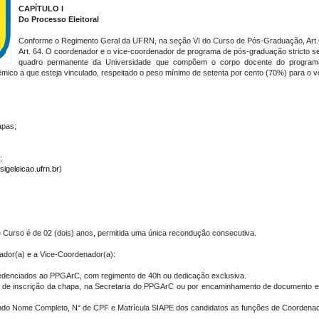
CAPÍTULO I
Do Processo Eleitoral
Conforme o Regimento Geral da UFRN, na seção VI do Curso de Pós-Graduação, Art.
Art. 64. O coordenador e o vice-coordenador de programa de pós-graduação stricto s
quadro permanente da Universidade que compõem o corpo docente do programa 
ico a que esteja vinculado, respeitado o peso mínimo de setenta por cento (70%) para o v
apas;
;
igeleicao.ufrn.br
)
Curso é de 02 (dois) anos, permitida uma única recondução consecutiva.
ador(a) e a Vice-Coordenador(a):
redenciados ao PPGArC, com regimento de 40h ou dedicação exclusiva.
meio de inscrição da chapa, na Secretaria do PPGArC ou por encaminhamento de documento e
tendo Nome Completo, N° de CPF e Matrícula SIAPE dos candidatos as funções de Coorden