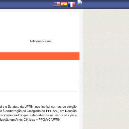
Telefone/Ramal:
 e o Estatuto da UFRN, que institui normas de eleição
o à deliberação do Colegiado do PPGArC, em Reunião
dos interessados que estão abertas as inscrições para
aduação em Artes Cênicas – PPGArC/UFRN.