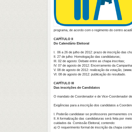
programa, de acordo com o regimento do centro acadêm
CAPÍTULO II
Do Calendário Eleitoral
I. 06 a 26 de julho de 2012: prazo de inscrição das ch
II. 27 de julho: Homologação das candidaturas;
III. 02 de agosto: Debate entre as chapa inscritas;
IV. 07 de agosto de 2012: Encerramento da Campanha
V. 08 de agosto de 2012: realização da votação, (
www.s
VI. 08 de agosto de 2012: publicação do resultado.
CAPÍTULO III
Das inscrições de Candidatos
O mandato de Coordenador e de Vice-Coordenador de 
Exigências para a inscrição dos candidatos a Coorden
I. Poderão candidatar-se professores permanentes c
II. A formalização das candidaturas será feita por 
cuidados da Comissão Eleitoral, contendo:
a) O requerimento formal de inscrição da chapa con