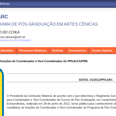
adêmicas
ARC
AMA DE PÓS-GRADUAÇÃO EM ARTES CÊNICAS
O DO CCHLA
ize.oliveira@ufrn.br
sgraduacao.ufrn.br/ppgarc
Calendário
Processos Seletivos
Notícias
Documentos
Outras Opções
 as funções de Coordenador e Vice-Coordenador do PPGArC/UFRN
EDITAL 01/2012/PPGARC
O Presidente da Comissão Eleitoral, de acordo com o que determina o Regimento Geral
para Coordenador e Vice-Coordenador de Cursos de Pós-Graduação, em cumpriment
Extraordinária, realizada em 28 de junho de 2012, torna público para conhecimento 
candidatos às funções de Coordenador e Vice-Coordenador do Programa de Pós-Gr