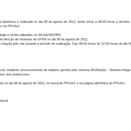
á eletrônica e realizada no dia 08 de agosto de 2012, tendo início a 08:00 horas e término
dor do PPGArC.
seu login e senha utilizados no SIGAA/SIGPRH.
pela direção de sistemas da UFRN no dia 08 de agosto de 2012.
votação pelo site durante o período de realização: Das 08:00 horas às 22:00 horas do dia 0
itoral, mediante processamento de relatório gerado pelo sistema SIGEleição - Sistema Inte
tos dos professores.
ado no dia 08 de agosto de 2012, no mural do PPGArC e na página eletrônica do PPGArC.
toral.