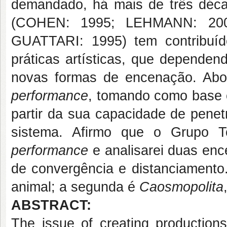
demandado, há mais de três décad
(COHEN: 1995; LEHMANN: 200
GUATTARI: 1995) tem contribuí
práticas artísticas, que depende
novas formas de encenação. Abor
performance
, tomando como base 
partir da sua capacidade de penetra
sistema. Afirmo que o Grupo T
performance
e analisarei duas enc
de convergência e distanciamento
animal; a segunda é
Caosmopolita
ABSTRACT:
The issue of creating production