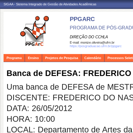
SIGAA - Sistema Integrado de Gestão de Atividades Acadêmicas
PPGARC
PROGRAMA DE PÓS-GRAD
DIREÇÃO DO CCHLA
E-mail:
monize.oliveira@ufrn.br
https://posgraduacao.ufrn.br/ppgarc
Programa
Ensino
Projetos de Pesquisa
Calendário
Processos Selet
Banca de DEFESA: FREDERIC
Uma banca de DEFESA de MESTRAD
DISCENTE: FREDERICO DO NA
DATA: 26/05/2012
HORA: 10:00
LOCAL: Departamento de Artes da