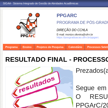
SIGAA - Sistema Integrado de Gestão de Atividades Acadêmicas
PPGARC
PROGRAMA DE PÓS-GRAD
DIREÇÃO DO CCHLA
E-mail:
monize.oliveira@ufrn.br
https://posgraduacao.ufrn.br/ppgarc
Programa
Ensino
Projetos de Pesquisa
Calendário
Processos Selet
RESULTADO FINAL - PROCESSO
Prezados(a
Segue em 
O RESUL
PPGArC/20