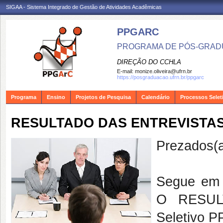
SIGAA - Sistema Integrado de Gestão de Atividades Acadêmicas
PPGARC
PROGRAMA DE PÓS-GRAD
DIREÇÃO DO CCHLA
E-mail:
monize.oliveira@ufrn.br
https://posgraduacao.ufrn.br/ppgarc
Programa
Ensino
Projetos de Pesquisa
Calendário
Processos Selet
RESULTADO DAS ENTREVISTAS
Prezados(a
Segue em 
O RESUL
Seletivo 