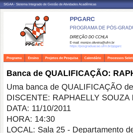
SIGAA - Sistema Integrado de Gestão de Atividades Acadêmicas
PPGARC
PROGRAMA DE PÓS-GRAD
DIREÇÃO DO CCHLA
E-mail:
monize.oliveira@ufrn.br
https://posgraduacao.ufrn.br/ppgarc
Programa
Ensino
Projetos de Pesquisa
Calendário
Processos Selet
Banca de QUALIFICAÇÃO: RA
Uma banca de QUALIFICAÇÃO de 
DISCENTE: RAPHAELLY SOUZA
DATA: 11/10/2011
HORA: 14:30
LOCAL: Sala 25 - Departamento d