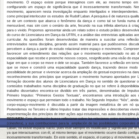
movimento. O espaço existe porque interagimos com ele, ao mesmo tempo em
configurando um espaço de significância que é incessantemente transformado. Nes
movimento, aparecem nesta investigação enquanto interligados e interdependentes
como principal interlocutor os estudos de Rudolf Laban. A pesquisa é de natureza qualita
se de um contexto que abarca o fenômeno da dança e como tal se funda numa d
mensurável, mas sim com o cenário da arte, fecundo na sua infinita abertura à criaçã
para o vivido. Propomos apresentar ainda um relato sobre o estudo prático desenvolvid
do curso de Licenciatura em Dança da UFRN, e a análise das entrevistas aplicadas a
curricular. As questões foram desenvolvidas de maneira a suscitar uma reflexã
entrevistados nesta disciplina, gerando assim material para que pudéssemos discu
percebem a dança a partir do estudo relacional entre espaço e movimento. Compre
favorecer um entendimento das relações que o movimento experienciado no ato d
espacialidade que recebe e preenche nossos corpos, resignificando uma visão do esp
lugar em que o corpo se move e dele se ocupa. Também favorece a reflexão em torno
que se move e constrói uma espacialidade quando dança, trazendo desse modo
possibilidade de pensar e vivenciar acerca da ampliação do gestual expressivo na danç
reconhecimento dos princípios que organizam o movimento humano apontados por La
formação docente dos alunos de Licenciatura em Dança no sentido de questionar 
conteúdos trabalhados numa disciplina de graduação no que se refere à disponibilid
trabalho dissertativo encontra-se dividido em três partes, denominadas de Impul
Primeiro Impulso: “Primeiros Gestos Textuais”, encontramos uma introdução aos c
movimento e espaço que permeiam todo o trabalho. No Segundo Impulso: “Nós”, ainda 
corpo-espaço-movimento é discutida a partir da imagem metafórica de um nó qu
Pretendemos no Terceiro e último Impulso tratar das impressões e descobertas viven
experimentação dos princípios de inter-ações aqui estudados, nas aulas da disciplina j
RESUMEN
: Esta disertación busca reflexionar sobre las relaciones entre movimiento b
(cinesfera), y sus contribuciones para la ampliación de las posibilidades corporales del
Laban, no existe espacio vacío, pues este siempre es modificado y significado por el 
ya que interactuamos con él, al mismo tiempo que el movimiento ocurre dando config
incesantemente transformado. En este sentido, el espacio, el cuerpo y el movimiento, 