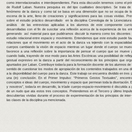
como interrelacionados e interdependientes. Para esta discusión tenemos como el princ
de Rudolf Laban. Nuestra pesquisa es del tipo cualitativo descriptivo. Se trata d
fenómeno de la danza y como tal se basa en una dimensión que no se ocupa de lo 
escena de la arte, lleno de creaciones y significaciones para las cosas vividas. Pr
sobre el estudio práctico desarrollado en la disciplina Coreologia de la Licenciat
análisis de las entrevistas aplicadas a los alumnos de este componente curric
desarrolladas con el fin de suscitar una reflexión acerca de la experiencia de los ent
generando así material para que pudiéramos discutir la manera como los discentes p
estudio relacional entre espacio y movimiento. Entendemos que este estudio puede fa
relaciones que el movimiento en el acto de la danza va tejiendo con la espacialida
cuerpos cambiando la visión de espacio mientras un lugar donde el cuerpo se mue
favorece a una reflexión sobre la importancia de pensar el cuerpo que se mueve 
cuando baila, trayendo de ese modo para las Artes Escénicas una posibilidad de reflej
gestual expresivo en la danza a partir del reconocimiento de los principios que or
apuntados por Laban. Contribuye todavía para la formación docente de los alumnos de l
sentido de cuestionar los modos de apropiación de los contenidos trabajados en una di
a la disponibilidad del cuerpo para la danza. Este trabajo se encuentra dividido en tres
una (in) conclusión. En el Primer Impulso: “Primeros Gestos Textuales”, encontr
conceptos e ideas del cuerpo, movimiento y espacio que permean toda la disertación. 
y nosotros”, todavía en desarrollo, la tríade cuerpo-espacio-movimiento é discutida a 
de un nudo que ata estos tres conceptos. Pretendemos en el Tercero y último Impuls
descubiertas vividas durante el proceso de experimentación de los principios de inter
las clases de la disciplina ya mencionada.