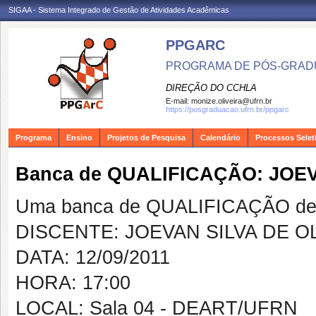
SIGAA - Sistema Integrado de Gestão de Atividades Acadêmicas
PPGARC
PROGRAMA DE PÓS-GRAD
DIREÇÃO DO CCHLA
E-mail:
monize.oliveira@ufrn.br
https://posgraduacao.ufrn.br/ppgarc
Programa
Ensino
Projetos de Pesquisa
Calendário
Processos Selet
Banca de QUALIFICAÇÃO: JOEV
Uma banca de QUALIFICAÇÃO de 
DISCENTE: JOEVAN SILVA DE O
DATA: 12/09/2011
HORA: 17:00
LOCAL: Sala 04 - DEART/UFRN