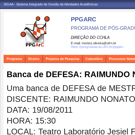
SIGAA - Sistema Integrado de Gestão de Atividades Acadêmicas
PPGARC
PROGRAMA DE PÓS-GRAD
DIREÇÃO DO CCHLA
E-mail:
monize.oliveira@ufrn.br
https://posgraduacao.ufrn.br/ppgarc
Programa
Ensino
Projetos de Pesquisa
Calendário
Processos Selet
Banca de DEFESA: RAIMUNDO
Uma banca de DEFESA de MESTRAD
DISCENTE: RAIMUNDO NONATO
DATA: 19/08/2011
HORA: 15:30
LOCAL: Teatro Laboratório Jesiel 