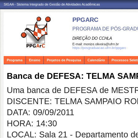
SIGAA - Sistema Integrado de Gestão de Atividades Acadêmicas
PPGARC
PROGRAMA DE PÓS-GRAD
DIREÇÃO DO CCHLA
E-mail:
monize.oliveira@ufrn.br
https://posgraduacao.ufrn.br/ppgarc
Programa
Ensino
Projetos de Pesquisa
Calendário
Processos Selet
Banca de DEFESA: TELMA SA
Uma banca de DEFESA de MESTRAD
DISCENTE: TELMA SAMPAIO R
DATA: 09/09/2011
HORA: 14:30
LOCAL: Sala 21 - Departamento d