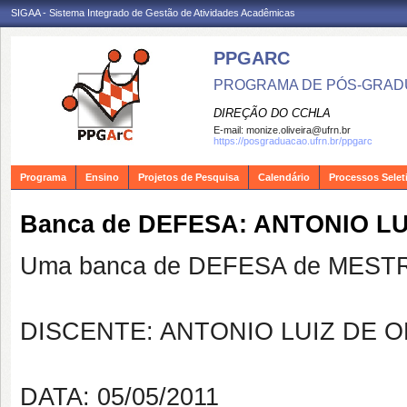
SIGAA - Sistema Integrado de Gestão de Atividades Acadêmicas
PPGARC
PROGRAMA DE PÓS-GRAD
DIREÇÃO DO CCHLA
E-mail:
monize.oliveira@ufrn.br
https://posgraduacao.ufrn.br/ppgarc
Programa
Ensino
Projetos de Pesquisa
Calendário
Processos Selet
Banca de DEFESA: ANTONIO LU
Uma banca de DEFESA de MESTRAD
DISCENTE: ANTONIO LUIZ DE O
DATA: 05/05/2011