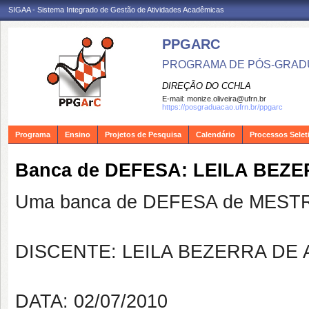
SIGAA - Sistema Integrado de Gestão de Atividades Acadêmicas
PPGARC
PROGRAMA DE PÓS-GRAD
DIREÇÃO DO CCHLA
E-mail:
monize.oliveira@ufrn.br
https://posgraduacao.ufrn.br/ppgarc
Programa
Ensino
Projetos de Pesquisa
Calendário
Processos Selet
Banca de DEFESA: LEILA BEZER
Uma banca de DEFESA de MESTRAD
DISCENTE: LEILA BEZERRA DE
DATA: 02/07/2010