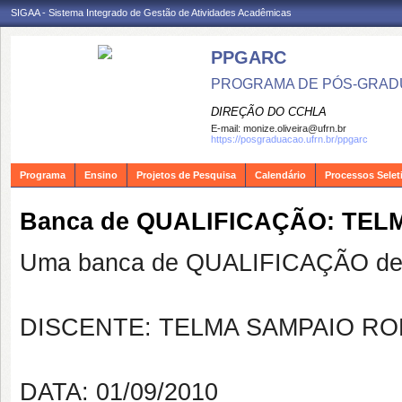
SIGAA - Sistema Integrado de Gestão de Atividades Acadêmicas
PPGARC
PROGRAMA DE PÓS-GRAD
DIREÇÃO DO CCHLA
E-mail:
monize.oliveira@ufrn.br
https://posgraduacao.ufrn.br/ppgarc
Programa
Ensino
Projetos de Pesquisa
Calendário
Processos Selet
Banca de QUALIFICAÇÃO: TELM
Uma banca de QUALIFICAÇÃO de 
DISCENTE: TELMA SAMPAIO R
DATA: 01/09/2010