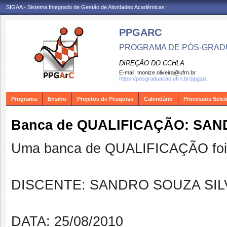
SIGAA - Sistema Integrado de Gestão de Atividades Acadêmicas
PPGARC
PROGRAMA DE PÓS-GRAD
DIREÇÃO DO CCHLA
E-mail:
monize.oliveira@ufrn.br
https://posgraduacao.ufrn.br/ppgarc
Programa
Ensino
Projetos de Pesquisa
Calendário
Processos Selet
Banca de QUALIFICAÇÃO: SAN
Uma banca de QUALIFICAÇÃO foi 
DISCENTE: SANDRO SOUZA SIL
DATA: 25/08/2010