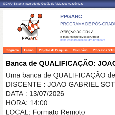
SIGAA - Sistema Integrado de Gestão de Atividades Acadêmicas
PPGARC
PROGRAMA DE PÓS-GRAD
DIREÇÃO DO CCHLA
E-mail:
monize.oliveira@ufrn.br
https://posgraduacao.ufrn.br/ppgarc
Programa
Ensino
Projetos de Pesquisa
Calendário
Processos Selet
Banca de QUALIFICAÇÃO: JOA
Uma banca de QUALIFICAÇÃO de 
DISCENTE : JOAO GABRIEL SO
DATA : 13/07/2026
HORA: 14:00
LOCAL: Formato Remoto