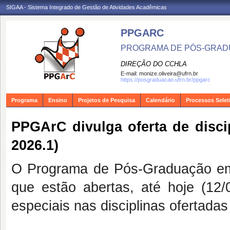
SIGAA - Sistema Integrado de Gestão de Atividades Acadêmicas
PPGARC
PROGRAMA DE PÓS-GRAD
DIREÇÃO DO CCHLA
E-mail:
monize.oliveira@ufrn.br
https://posgraduacao.ufrn.br/ppgarc
Programa
Ensino
Projetos de Pesquisa
Calendário
Processos Selet
PPGArC divulga oferta de disci
2026.1)
O Programa de Pós-Graduação e
que estão abertas, até hoje (12/
especiais nas disciplinas ofertada