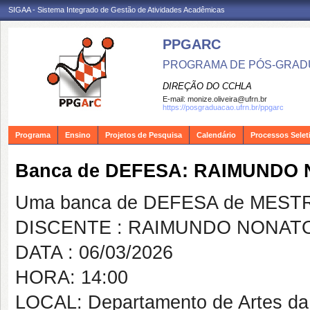
SIGAA - Sistema Integrado de Gestão de Atividades Acadêmicas
PPGARC
PROGRAMA DE PÓS-GRAD
DIREÇÃO DO CCHLA
E-mail:
monize.oliveira@ufrn.br
https://posgraduacao.ufrn.br/ppgarc
Programa
Ensino
Projetos de Pesquisa
Calendário
Processos Selet
Banca de DEFESA: RAIMUNDO
Uma banca de DEFESA de MESTRAD
DISCENTE : RAIMUNDO NONAT
DATA : 06/03/2026
HORA: 14:00
LOCAL: Departamento de Artes d