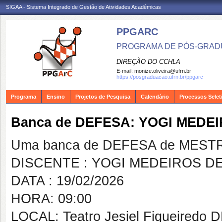
SIGAA - Sistema Integrado de Gestão de Atividades Acadêmicas
PPGARC
PROGRAMA DE PÓS-GRAD
DIREÇÃO DO CCHLA
E-mail:
monize.oliveira@ufrn.br
https://posgraduacao.ufrn.br/ppgarc
Programa
Ensino
Projetos de Pesquisa
Calendário
Processos Selet
Banca de DEFESA: YOGI MEDE
Uma banca de DEFESA de MESTRAD
DISCENTE : YOGI MEDEIROS D
DATA : 19/02/2026
HORA: 09:00
LOCAL: Teatro Jesiel Figueired