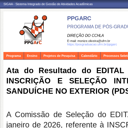
SIGAA - Sistema Integrado de Gestão de Atividades Acadêmicas
PPGARC
PROGRAMA DE PÓS-GRAD
DIREÇÃO DO CCHLA
E-mail:
monize.oliveira@ufrn.br
https://posgraduacao.ufrn.br/ppgarc
Programa
Ensino
Projetos de Pesquisa
Calendário
Processos Selet
Ata do Resultado do EDITAL 
INSCRIÇÃO E SELEÇÃO IN
SANDUÍCHE NO EXTERIOR (PD
A Comissão de Seleção do EDI
janeiro de 2026, referente à 