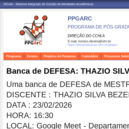
SIGAA - Sistema Integrado de Gestão de Atividades Acadêmicas
PPGARC
PROGRAMA DE PÓS-GRAD
DIREÇÃO DO CCHLA
E-mail:
monize.oliveira@ufrn.br
https://posgraduacao.ufrn.br/ppgarc
Programa
Ensino
Projetos de Pesquisa
Calendário
Processos Selet
Banca de DEFESA: THAZIO SI
Uma banca de DEFESA de MESTRAD
DISCENTE : THAZIO SILVA BE
DATA : 23/02/2026
HORA: 16:30
LOCAL: Google Meet - Departamen