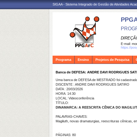
SIGAA - Sistema Integrado de Gestão de Atividades Ac
PPG
PROGR
DIREÇÃ
E-mail:
mon
https://po
Programa
Ensino
Projetos de Pesquisa
Banca de DEFESA: ANDRE DAVI RODRIGUES SAT
Uma banca de DEFESA de MESTRADO foi cadastrada 
DISCENTE : ANDRE DAVI RODRIGUES SATIRO
DATA : 20/03/2026
HORA: 14:30
LOCAL: Videoconferência
TÍTULO:
DINAMARCA: A REESCRITA CÊNICA DO MAGILU
PALAVRAS-CHAVES:
Magiluth, novas dramaturgias, reescrituras cênicas,
PÁGINAS: 80