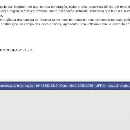
ecifense, Magiluth, em que, na sua construção, elabora uma reescritura cênica em torno
 peça original, o coletivo realizou uma re-encenação intitulada Dinamarca que teve a sua e
a,
onstrução da dramaturgia de Dinamarca por meio do cotejo de seus elementos textuais, poéti
contribuição ao campo das artes cênicas, apresentar uma reflexão sobre a reescrita c
RQUES DOURADO - UFPE
cnologia da Informação - (84) 3342 2210 | Copyright © 2006-2026 - UFRN - sigaa11-produca