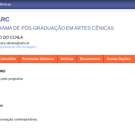
adêmicas
ARC
AMA DE PÓS-GRADUAÇÃO EM ARTES CÊNICAS
O DO CCHLA
ize.oliveira@ufrn.br
sgraduacao.ufrn.br/ppgarc
Calendário
Processos Seletivos
Notícias
Documentos
Outras Opções
IRO
pelo programa.
TH
 encenação contemporânea.