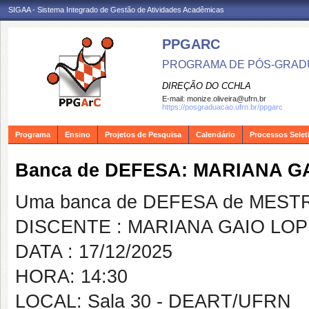
SIGAA - Sistema Integrado de Gestão de Atividades Acadêmicas
PPGARC
PROGRAMA DE PÓS-GRAD
DIREÇÃO DO CCHLA
E-mail:
monize.oliveira@ufrn.br
https://posgraduacao.ufrn.br/ppgarc
Programa
Ensino
Projetos de Pesquisa
Calendário
Processos Selet
Banca de DEFESA: MARIANA G
Uma banca de DEFESA de MESTRAD
DISCENTE : MARIANA GAIO LO
DATA : 17/12/2025
HORA: 14:30
LOCAL: Sala 30 - DEART/UFRN