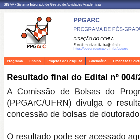
SIGAA - Sistema Integrado de Gestão de Atividades Acadêmicas
PPGARC
PROGRAMA DE PÓS-GRAD
DIREÇÃO DO CCHLA
E-mail:
monize.oliveira@ufrn.br
https://posgraduacao.ufrn.br/ppgarc
Programa
Ensino
Projetos de Pesquisa
Calendário
Processos Selet
Resultado final do Edital nº 004
A Comissão de Bolsas do Prog
(PPGArC/UFRN) divulga o resultad
concessão de bolsas de doutorado
O resultado pode ser acessado aqu