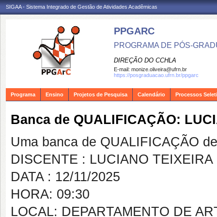
SIGAA - Sistema Integrado de Gestão de Atividades Acadêmicas
PPGARC
PROGRAMA DE PÓS-GRAD
DIREÇÃO DO CCHLA
E-mail:
monize.oliveira@ufrn.br
https://posgraduacao.ufrn.br/ppgarc
Programa
Ensino
Projetos de Pesquisa
Calendário
Processos Selet
Banca de QUALIFICAÇÃO: LUCI
Uma banca de QUALIFICAÇÃO de 
DISCENTE : LUCIANO TEIXEIRA 
DATA : 12/11/2025
HORA: 09:30
LOCAL: DEPARTAMENTO DE AR