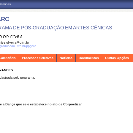
adêmicas
ARC
AMA DE PÓS-GRADUAÇÃO EM ARTES CÊNICAS
O DO CCHLA
ize.oliveira@ufrn.br
sgraduacao.ufrn.br/ppgarc
Calendário
Processos Seletivos
Notícias
Documentos
Outras Opções
RNANDES
strada pelo programa.
o e a Dança que se e estabelece no ato de Corpoetizar