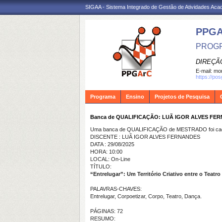
SIGAA - Sistema Integrado de Gestão de Atividades Ac
PPG
PROGR
DIREÇÃ
E-mail:
mon
https://po
Programa
Ensino
Projetos de Pesquisa
Banca de QUALIFICAÇÃO: LUÃ IGOR ALVES FE
Uma banca de QUALIFICAÇÃO de MESTRADO foi cada
DISCENTE : LUÃ IGOR ALVES FERNANDES
DATA : 29/08/2025
HORA: 10:00
LOCAL: On-Line
TÍTULO:
“Entrelugar”: Um Território Criativo entre o Teatr
PALAVRAS-CHAVES:
Entrelugar, Corpoetizar, Corpo, Teatro, Dança.
PÁGINAS: 72
RESUMO: