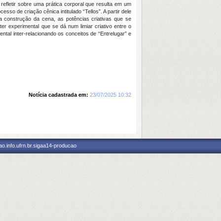
refletir sobre uma prática corporal que resulta em um
sso de criação cênica intitulado “Tellos”. A partir dele
na construção da cena, as potências criativas que se
ter experimental que se dá num limiar criativo entre o
tal inter-relacionando os conceitos de “Entrelugar” e
Notícia cadastrada em:
23/07/2025 10:32
o.info.ufrn.br.sigaa14-producao