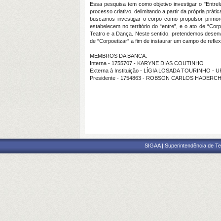
Essa pesquisa tem como objetivo investigar o "Entrel
processo criativo, delimitando a partir da própria prát
buscamos investigar o corpo como propulsor primordi
estabelecem no território do “entre”, e o ato de “Cor
Teatro e a Dança. Neste sentido, pretendemos desenvo
de “Corpoetizar” a fim de instaurar um campo de refle
MEMBROS DA BANCA:
Interna - 1755707 - KARYNE DIAS COUTINHO
Externa à Instituição - LÍGIA LOSADA TOURINHO - 
Presidente - 1754863 - ROBSON CARLOS HADERC
SIGAA | Superintendência de Te