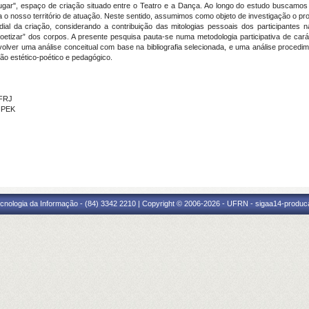
ugar", espaço de criação situado entre o Teatro e a Dança. Ao longo do estudo buscamos 
ica o nosso território de atuação. Neste sentido, assumimos como objeto de investigação o proce
al da criação, considerando a contribuição das mitologias pessoais dos participantes 
poetizar” dos corpos. A presente pesquisa pauta-se numa metodologia participativa de cará
lver uma análise conceitual com base na bibliografia selecionada, e uma análise procedimen
xão estético-poético e pedagógico.
UFRJ
HPEK
cnologia da Informação - (84) 3342 2210 | Copyright © 2006-2026 - UFRN - sigaa14-produca