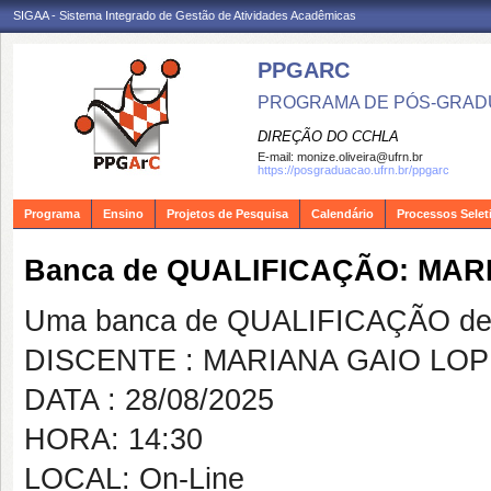
SIGAA - Sistema Integrado de Gestão de Atividades Acadêmicas
PPGARC
PROGRAMA DE PÓS-GRAD
DIREÇÃO DO CCHLA
E-mail:
monize.oliveira@ufrn.br
https://posgraduacao.ufrn.br/ppgarc
Programa
Ensino
Projetos de Pesquisa
Calendário
Processos Selet
Banca de QUALIFICAÇÃO: MAR
Uma banca de QUALIFICAÇÃO de 
DISCENTE : MARIANA GAIO LO
DATA : 28/08/2025
HORA: 14:30
LOCAL: On-Line