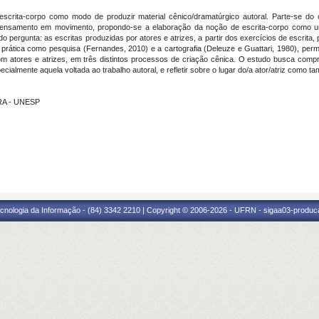
 escrita-corpo como modo de produzir material cênico/dramatúrgico autoral. Parte-se do
ensamento em movimento, propondo-se a elaboração da noção de escrita-corpo como uma
 pergunta: as escritas produzidas por atores e atrizes, a partir dos exercícios de escrita
prática como pesquisa (Fernandes, 2010) e a cartografia (Deleuze e Guattari, 1980), permi
om atores e atrizes, em três distintos processos de criação cênica. O estudo busca comp
ialmente aquela voltada ao trabalho autoral, e refletir sobre o lugar do/a ator/atriz como t
RA - UNESP
cnologia da Informação - (84) 3342 2210 | Copyright © 2006-2026 - UFRN - sigaa03-produca