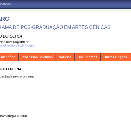
adêmicas
ARC
AMA DE PÓS-GRADUAÇÃO EM ARTES CÊNICAS
O DO CCHLA
ize.oliveira@ufrn.br
sgraduacao.ufrn.br/ppgarc
Calendário
Processos Seletivos
Notícias
Documentos
Outras Opções
BRITO LUCENA
strada pelo programa.
Dramaturgia autoral.