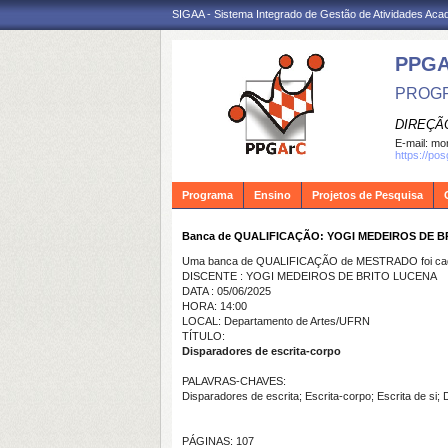
SIGAA - Sistema Integrado de Gestão de Atividades Ac
PPG
PROGR
DIREÇÃ
E-mail:
mon
https://po
Programa
Ensino
Projetos de Pesquisa
Banca de QUALIFICAÇÃO: YOGI MEDEIROS DE 
Uma banca de QUALIFICAÇÃO de MESTRADO foi cada
DISCENTE : YOGI MEDEIROS DE BRITO LUCENA
DATA : 05/06/2025
HORA: 14:00
LOCAL: Departamento de Artes/UFRN
TÍTULO:
Disparadores de escrita-corpo
PALAVRAS-CHAVES:
Disparadores de escrita; Escrita-corpo; Escrita de si; 
PÁGINAS: 107