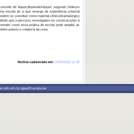
 conceito de &quot;disparador&quot; segundo Deleuze
 escrita de si que emerge da experiência corporal
, podem se constituir como material cênico/dramatúrgico
tindo que o percurso investigativo se construa junto à
reender como essa prática de escrita pode ampliar as
ambém autor/a e criador/a da cena.
Notícia cadastrada em:
16/05/2025 11:28
o.info.ufrn.br.sigaa03-producao