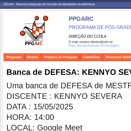
SIGAA - Sistema Integrado de Gestão de Atividades Acadêmicas
PPGARC
PROGRAMA DE PÓS-GRAD
DIREÇÃO DO CCHLA
E-mail:
monize.oliveira@ufrn.br
https://posgraduacao.ufrn.br/ppgarc
Programa
Ensino
Projetos de Pesquisa
Calendário
Processos Selet
Banca de DEFESA: KENNYO S
Uma banca de DEFESA de MESTRAD
DISCENTE : KENNYO SEVERA
DATA : 15/05/2025
HORA: 14:00
LOCAL: Google Meet