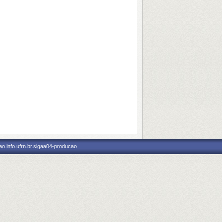
o.info.ufrn.br.sigaa04-producao