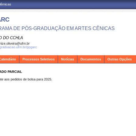
adêmicas
ARC
AMA DE PÓS-GRADUAÇÃO EM ARTES CÊNICAS
O DO CCHLA
ize.oliveira@ufrn.br
sgraduacao.ufrn.br/ppgarc
Calendário
Processos Seletivos
Notícias
Documentos
Outras Opções
TADO PARCIAL
ente aos pedidos de bolsa para 2025.