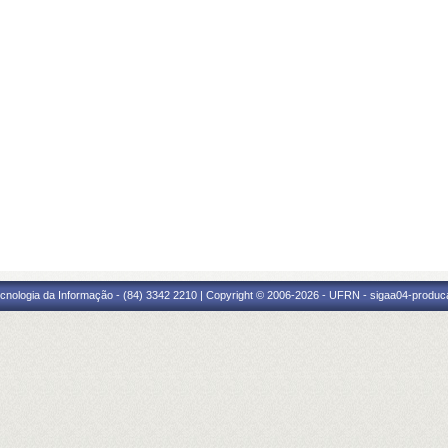
cnologia da Informação - (84) 3342 2210 | Copyright © 2006-2026 - UFRN - sigaa04-produca