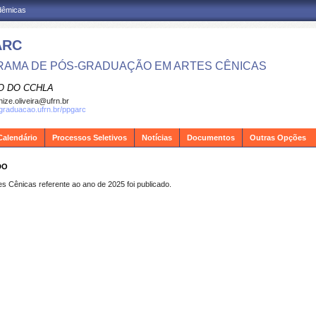
adêmicas
ARC
AMA DE PÓS-GRADUAÇÃO EM ARTES CÊNICAS
O DO CCHLA
ize.oliveira@ufrn.br
sgraduacao.ufrn.br/ppgarc
Calendário
Processos Seletivos
Notícias
Documentos
Outras Opções
DO
s Cênicas referente ao ano de 2025 foi publicado.