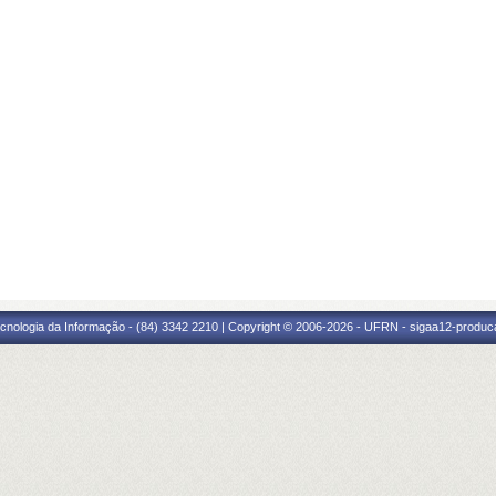
cnologia da Informação - (84) 3342 2210 | Copyright © 2006-2026 - UFRN - sigaa12-produca