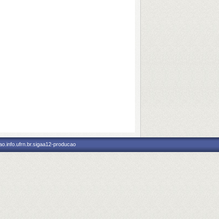
o.info.ufrn.br.sigaa12-producao