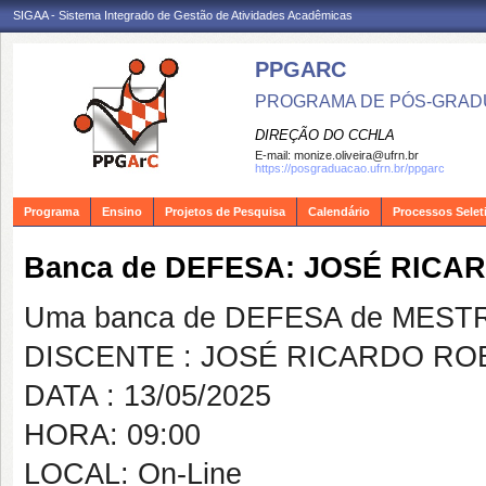
SIGAA - Sistema Integrado de Gestão de Atividades Acadêmicas
PPGARC
PROGRAMA DE PÓS-GRAD
DIREÇÃO DO CCHLA
E-mail:
monize.oliveira@ufrn.br
https://posgraduacao.ufrn.br/ppgarc
Programa
Ensino
Projetos de Pesquisa
Calendário
Processos Selet
Banca de DEFESA: JOSÉ RICA
Uma banca de DEFESA de MESTRAD
DISCENTE : JOSÉ RICARDO RO
DATA : 13/05/2025
HORA: 09:00
LOCAL: On-Line