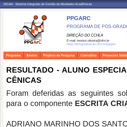
SIGAA - Sistema Integrado de Gestão de Atividades Acadêmicas
PPGARC
PROGRAMA DE PÓS-GRAD
DIREÇÃO DO CCHLA
E-mail:
monize.oliveira@ufrn.br
https://posgraduacao.ufrn.br/ppgarc
Programa
Ensino
Projetos de Pesquisa
Calendário
Processos Selet
RESULTADO - ALUNO ESPECIAL
CÊNICAS
Foram deferidas as seguintes sol
para o componente
ESCRITA CRI
ADRIANO MARINHO DOS SANT