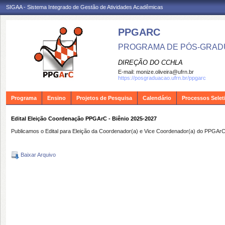
SIGAA - Sistema Integrado de Gestão de Atividades Acadêmicas
PPGARC
PROGRAMA DE PÓS-GRAD
DIREÇÃO DO CCHLA
E-mail:
monize.oliveira@ufrn.br
https://posgraduacao.ufrn.br/ppgarc
Programa
Ensino
Projetos de Pesquisa
Calendário
Processos Selet
Edital Eleição Coordenação PPGArC - Biênio 2025-2027
Publicamos o Edital para Eleição da Coordenador(a) e Vice Coordenador(a) do PPGArC
Baixar Arquivo