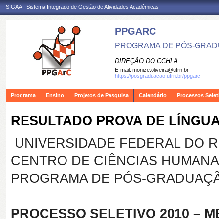
SIGAA - Sistema Integrado de Gestão de Atividades Acadêmicas
PPGARC
PROGRAMA DE PÓS-GRAD
DIREÇÃO DO CCHLA
E-mail:
monize.oliveira@ufrn.br
https://posgraduacao.ufrn.br/ppgarc
Programa
Ensino
Projetos de Pesquisa
Calendário
Processos Selet
RESULTADO PROVA DE LÍNGUA
UNIVERSIDADE FEDERAL DO 
CENTRO DE CIÊNCIAS HUMANAS
PROGRAMA DE PÓS-GRADUAÇÃ
PROCESSO SELETIVO 2010 – 