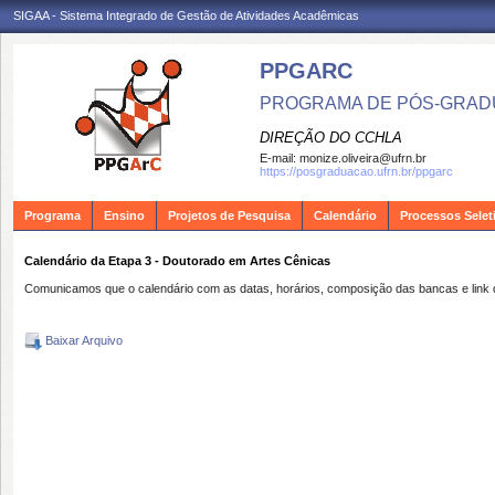
SIGAA - Sistema Integrado de Gestão de Atividades Acadêmicas
PPGARC
PROGRAMA DE PÓS-GRAD
DIREÇÃO DO CCHLA
E-mail:
monize.oliveira@ufrn.br
https://posgraduacao.ufrn.br/ppgarc
Programa
Ensino
Projetos de Pesquisa
Calendário
Processos Selet
Calendário da Etapa 3 - Doutorado em Artes Cênicas
Comunicamos que o calendário com as datas, horários, composição das bancas e link d
Baixar Arquivo