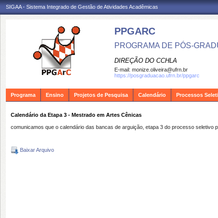
SIGAA - Sistema Integrado de Gestão de Atividades Acadêmicas
PPGARC
PROGRAMA DE PÓS-GRAD
DIREÇÃO DO CCHLA
E-mail:
monize.oliveira@ufrn.br
https://posgraduacao.ufrn.br/ppgarc
Programa
Ensino
Projetos de Pesquisa
Calendário
Processos Selet
Calendário da Etapa 3 - Mestrado em Artes Cênicas
comunicamos que o calendário das bancas de arguição, etapa 3 do processo seletivo pa
Baixar Arquivo