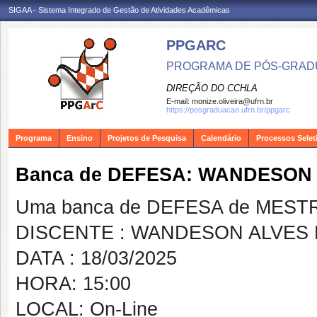
SIGAA - Sistema Integrado de Gestão de Atividades Acadêmicas
PPGARC
PROGRAMA DE PÓS-GRAD
DIREÇÃO DO CCHLA
E-mail:
monize.oliveira@ufrn.br
https://posgraduacao.ufrn.br/ppgarc
Programa
Ensino
Projetos de Pesquisa
Calendário
Processos Selet
Banca de DEFESA: WANDESON 
Uma banca de DEFESA de MESTRAD
DISCENTE : WANDESON ALVES 
DATA : 18/03/2025
HORA: 15:00
LOCAL: On-Line