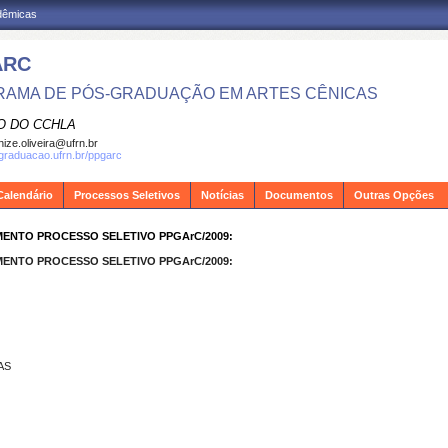
adêmicas
ARC
AMA DE PÓS-GRADUAÇÃO EM ARTES CÊNICAS
O DO CCHLA
ize.oliveira@ufrn.br
sgraduacao.ufrn.br/ppgarc
Calendário
Processos Seletivos
Notícias
Documentos
Outras Opções
MENTO PROCESSO SELETIVO PPGArC/2009:
MENTO PROCESSO SELETIVO PPGArC/2009:
AS