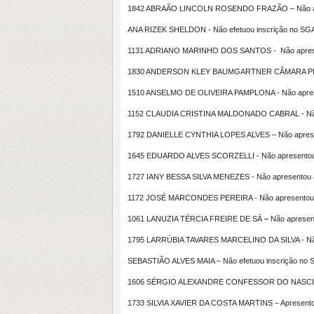
1842 ABRAÃO LINCOLN ROSENDO FRAZÃO – Não apr
ANA RIZEK SHELDON - Não efetuou inscrição no SG
1131 ADRIANO MARINHO DOS SANTOS - Não aprese
1830 ANDERSON KLEY BAUMGARTNER CÂMARA PINH
1510 ANSELMO DE OLIVEIRA PAMPLONA - Não apres
1152 CLAUDIA CRISTINA MALDONADO CABRAL - Não
1792 DANIELLE CYNTHIA LOPES ALVES – Não aprese
1645 EDUARDO ALVES SCORZELLI - Não apresentou
1727 IANY BESSA SILVA MENEZES - Não apresentou 
1172 JOSÉ MARCONDES PEREIRA - Não apresentou 
1061 LANUZIA TÉRCIA FREIRE DE SÁ
–
Não apresen
1795 LARRÚBIA TAVARES MARCELINO DA SILVA - Não
SEBASTIÃO ALVES MAIA – Não efetuou inscrição no 
1606 SÉRGIO ALEXANDRE CONFESSOR DO NASCIMEN
1733 SILVIA XAVIER DA COSTA MARTINS – Apresentou